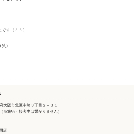
たです（＾＾）
（笑）
N
大阪府大阪市北区中崎３丁目２－３１
5-5905（※施術・接客中は繋がりません）
 閉店